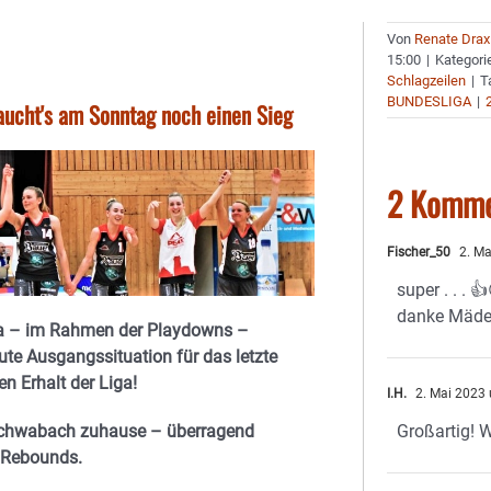
Von
Renate Drax
15:00
|
Kategori
Schlagzeilen
|
T
BUNDESLIGA
|
aucht's am Sonntag noch einen Sieg
2 Komme
Fischer_50
2. Ma
super . . . 
danke Mädels 
iga – im Rahmen der Playdowns –
ute Ausgangssituation für das letzte
n Erhalt der Liga!
I.H.
2. Mai 2023
Großartig! W
 Schwabach zuhause – überragend
5 Rebounds.