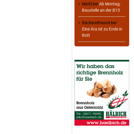
Michl
bei
Ab Montag:
Baustelle an der B15
Bäckereifreund
bei
Eine Ära ist zu Ende in
Rott