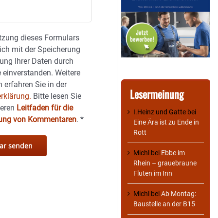
tzung dieses Formulars
sich mit der Speicherung
ung Ihrer Daten durch
 einverstanden. Weitere
 erfahren Sie in der
Lesermeinung
rklärung.
Bitte lesen Sie
seren
Leitfaden für die
I.Heinz und Gatte
bei
hung von Kommentaren
.
*
Eine Ära ist zu Ende in
Rott
Michl
bei
Ebbe im
Rhein – grauebraune
Fluten im Inn
Michl
bei
Ab Montag:
Baustelle an der B15