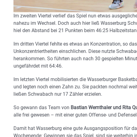
Im zweiten Viertel verlief das Spiel nun etwas ausgeglic
nahezu im Wechsel. Doch auch hier ließ Wasserburg Sc
hiel den Abstand bei 21 Punkten beim 46:25 Halbzeitstan
Im dritten Viertel fehlte es etwas an Konzentration, so da
Unkonzentriertheiten einschlichen. Diese nutzte Schwabac
herankommen. So führten auch nach 30 gespielten Minut
ungefährdet mit 64:46.
Im letzten Viertel mobilisierten die Wasserburger Basket
und legten noch einen Zahn zu. Sie packten nochmal wei
ließen Schwabach nur 17 Zähler erzielen.
So gewann das Team von
Bastian Wernthaler und Rita Q
alle frei gewesen – mit einer guten Offense- und Defensel
Damit hat Wasserburg eine gute Ausgangsposition für d
Wochenende: Gewinnen sie das Spiel, sind sie weiterhin in