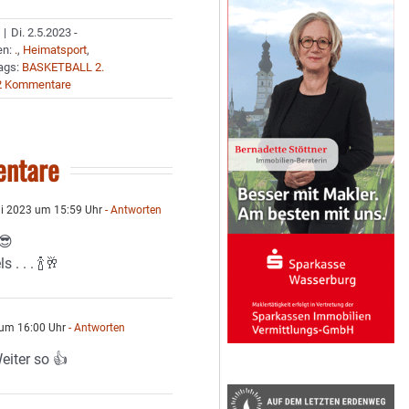
|
Di. 2.5.2023 -
en:
.
,
Heimatsport
,
ags:
BASKETBALL 2.
2 Kommentare
ntare
i 2023 um 15:59 Uhr
- Antworten
😎
. . . 🍾🥂
 um 16:00 Uhr
- Antworten
eiter so 👍