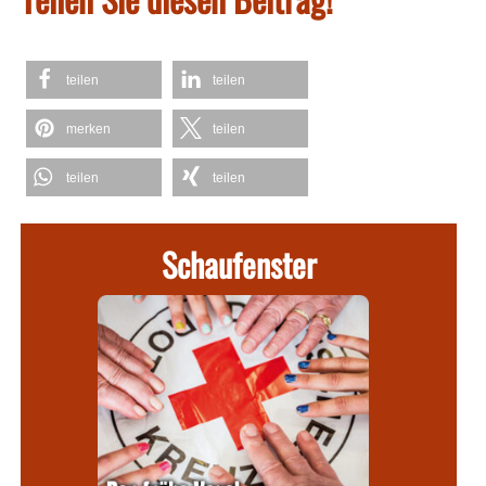
teilen
teilen
merken
teilen
teilen
teilen
Schaufenster