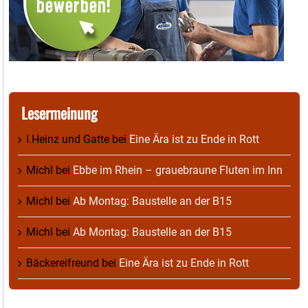
Lesermeinung
I.Heinz und Gatte
bei
Eine Ära ist zu Ende in Rott
Michl
bei
Ebbe im Rhein – grauebraune Fluten im Inn
Michl
bei
Ab Montag: Baustelle an der B15
Michl
bei
Ab Montag: Baustelle an der B15
Bäckereifreund
bei
Eine Ära ist zu Ende in Rott