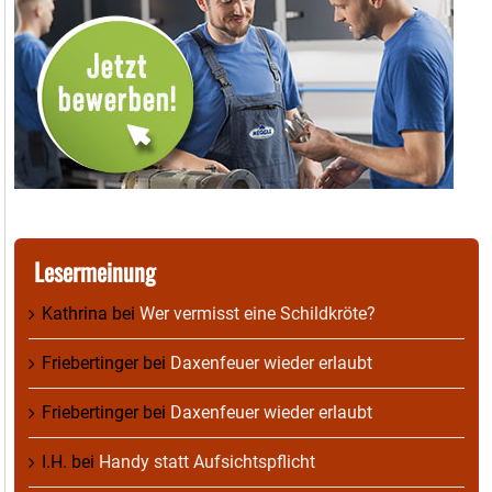
Lesermeinung
Kathrina
bei
Wer vermisst eine Schildkröte?
Friebertinger
bei
Daxenfeuer wieder erlaubt
Friebertinger
bei
Daxenfeuer wieder erlaubt
I.H.
bei
Handy statt Aufsichtspflicht