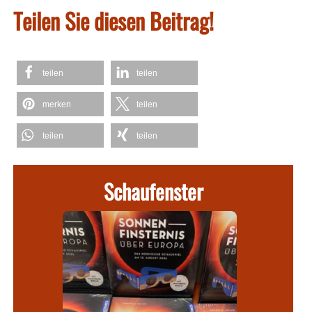
Teilen Sie diesen Beitrag!
teilen
teilen
merken
teilen
teilen
teilen
Schaufenster