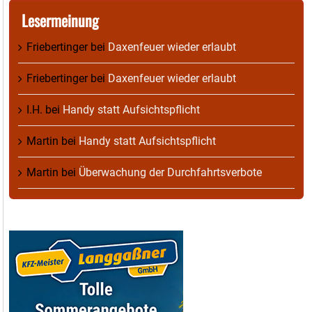
Lesermeinung
Friebertinger
bei
Daxenfeuer wieder erlaubt
Friebertinger
bei
Daxenfeuer wieder erlaubt
I.H.
bei
Handy statt Aufsichtspflicht
Martin
bei
Handy statt Aufsichtspflicht
Martin
bei
Überwachung der Durchfahrtsverbote