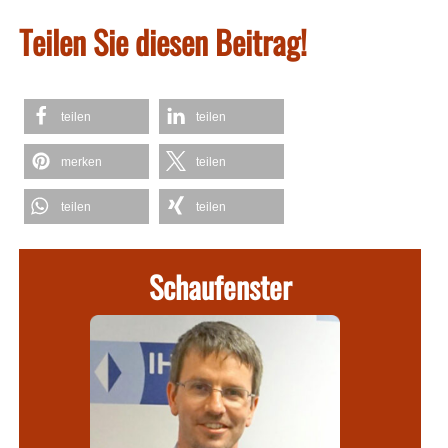
Teilen Sie diesen Beitrag!
teilen
teilen
merken
teilen
teilen
teilen
Schaufenster