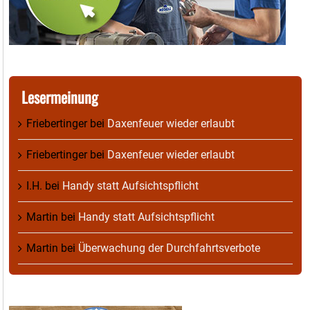
Lesermeinung
Friebertinger
bei
Daxenfeuer wieder erlaubt
Friebertinger
bei
Daxenfeuer wieder erlaubt
I.H.
bei
Handy statt Aufsichtspflicht
Martin
bei
Handy statt Aufsichtspflicht
Martin
bei
Überwachung der Durchfahrtsverbote