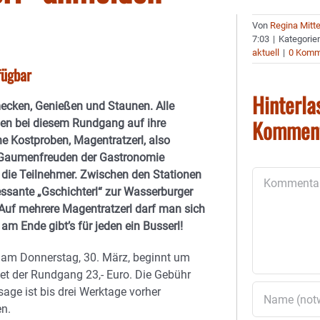
Von
Regina Mitt
7:03
|
Kategorie
aktuell
|
0 Komm
fügbar
Hinterla
ecken, Genießen und Staunen. Alle
Kommen
n bei diesem Rundgang auf ihre
ne Kostproben, Magentratzerl, also
e Gaumenfreuden der Gastronomie
 die Teilnehmer. Zwischen den Stationen
Kommentar
ressante „Gschichterl“ zur Wasserburger
Auf mehrere Magentratzerl darf man sich
 am Ende gibt’s für jeden ein Busserl!
 am Donnerstag, 30. März, beginnt um
et der Rundgang 23,- Euro. Die Gebühr
sage ist bis drei Werktage vorher
en.