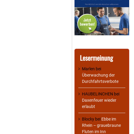
Lesermeinung
Marlen
bei
Überwachung der
Durchfahrtsverbote
HAUBELINCHEN
bei
Daxenfeuer wieder
erlaubt
Blocky
bei
Ebbe im
Rhein – grauebraune
Fluten im Inn