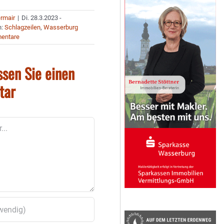
ermair
|
Di. 28.3.2023 -
n:
Schlagzeilen
,
Wasserburg
entare
ssen Sie einen
tar