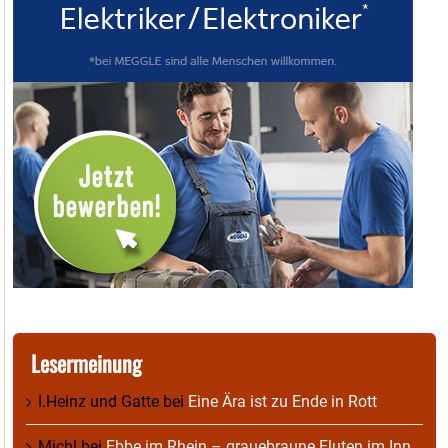
Lesermeinung
I.Heinz und Gatte
bei
Eine Ära ist zu Ende in Rott
Michl
bei
Ebbe im Rhein – grauebraune Fluten im Inn