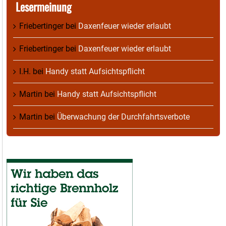
Lesermeinung
Friebertinger
bei
Daxenfeuer wieder erlaubt
Friebertinger
bei
Daxenfeuer wieder erlaubt
I.H.
bei
Handy statt Aufsichtspflicht
Martin
bei
Handy statt Aufsichtspflicht
Martin
bei
Überwachung der Durchfahrtsverbote