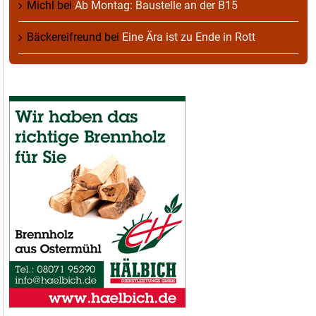
Michl
bei
Ab Montag: Baustelle an der B15
Bäckereifreund
bei
Eine Ära ist zu Ende in Rott