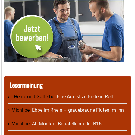
Lesermeinung
I.Heinz und Gatte
bei
Eine Ära ist zu Ende in Rott
Michl
bei
Ebbe im Rhein – grauebraune Fluten im Inn
Michl
bei
Ab Montag: Baustelle an der B15