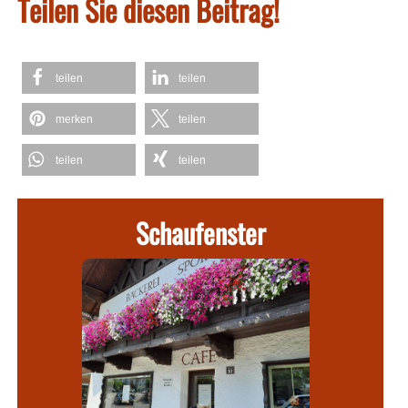
Teilen Sie diesen Beitrag!
teilen
teilen
merken
teilen
teilen
teilen
Schaufenster