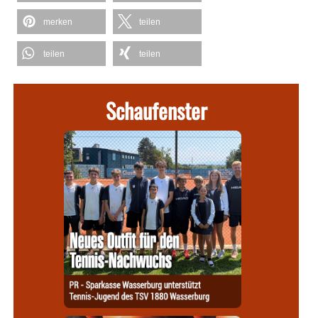
merken
teilen
teilen
teilen
Schaufenster