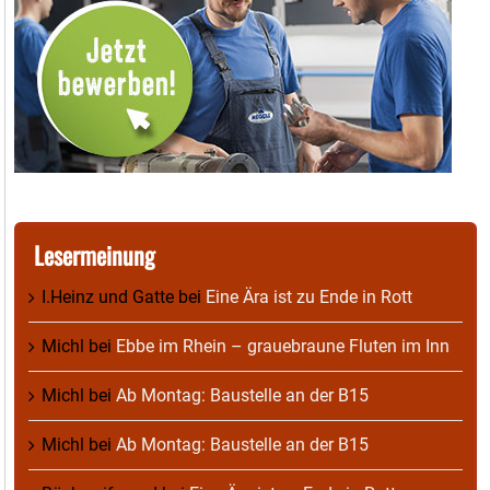
Lesermeinung
I.Heinz und Gatte
bei
Eine Ära ist zu Ende in Rott
Michl
bei
Ebbe im Rhein – grauebraune Fluten im Inn
Michl
bei
Ab Montag: Baustelle an der B15
Michl
bei
Ab Montag: Baustelle an der B15