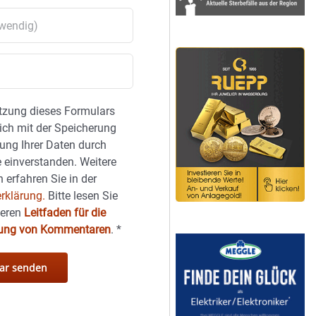
tzung dieses Formulars
sich mit der Speicherung
ung Ihrer Daten durch
 einverstanden. Weitere
 erfahren Sie in der
rklärung.
Bitte lesen Sie
seren
Leitfaden für die
hung von Kommentaren
.
*