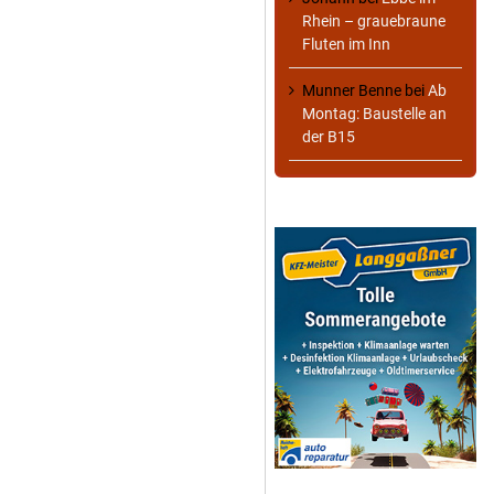
Rhein – grauebraune
Fluten im Inn
Munner Benne
bei
Ab
Montag: Baustelle an
der B15