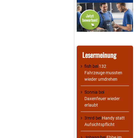
Lesermeinung
fish
bei
132
Fahrzeuge mussten
wieder umdrehen
Sonnia
bei
Daxenfeuer wieder
erlaubt
3mrd
bei
Handy statt
Aufsichtspflicht
Johann
bei
Ebbe im