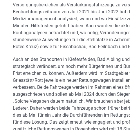
Versorgungsbereichen als Verstärkungsfahrzeuge zu vers
Beobachtungszeitraum von Juli 2021 bis Juni 2022 hat da
Medizinmanagement analysiert, wann und wo Einsätze zur
Minuten-Hilfsfristen geführt haben. Auch wurden die akt
Routinganalysen betrachtet und, wo nötig, Veränderunge
stundenweise Ausweitungen für die Stellplätze in Achenm
Rotes Kreuz) sowie für Fischbachau, Bad Feilnbach und 
Auch an den Standorten in Kiefersfelden, Bad Aibling un
strategisch verändert, um noch mehr Bürgerinnen und Bür
Frist erreichen zu können. Außerdem wird im Stadtgebie
Griesstätt/Rott jeweils ein neuer Rettungswagen installie
verbessern. Beide Fahrzeuge werden im Rahmen eines öff
ausgeschrieben und sollen ab Mai 2024 durch den Sieger
„Solche Vergaben dauern natürlich. Wir brauchen aber jet
Lederer. Daher werden beide Fahrzeuge schon früher bet
dies ab Mai für ein Jahr die Durchführenden im Rettungs
für diese Lösung. Das zeigt erneut, wie engagiert und pr
zusätzliche Rettungswagen in Rosenheim wird mit 18 St