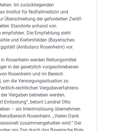
tehen. Im zurückliegenden
s Institut für Notfallmedizin und
 Überschreitung der geforderten Zwölf-
uellen Standorte anhand von
n empfohlen. Die Empfehlung sieht
ühle und Kiefersfelden (Bayerisches
Eggstätt (Ambulanz Rosenheim) vor.
d in Rosenheim werden Rettungsmittel
ger in der gesetzlich vorgeschriebenen
t von Rosenheim und im Bereich
rt, um die Versorgungssituation zu
entlich-rechtlichen Vergabeverfahrens
 der Vergaben betrieben werden.
zt Entlastung“, betont Landrat Otto
rieben – als Interimslösung übernehmen
dienstbereich Rosenheim. „Vielen Dank
ofessionell zusammengehalten wird.“ Der
unden pro Tag durch das Bayerische Rote