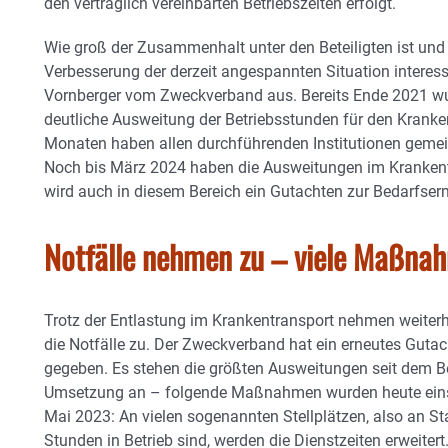
den vertraglich vereinbarten Betriebszeiten erfolgt.
Wie groß der Zusammenhalt unter den Beteiligten ist und w
Verbesserung der derzeit angespannten Situation interessi
Vornberger vom Zweckverband aus. Bereits Ende 2021 wur
deutliche Ausweitung der Betriebsstunden für den Kranke
Monaten haben allen durchführenden Institutionen geme
Noch bis März 2024 haben die Ausweitungen im Krankentr
wird auch in diesem Bereich ein Gutachten zur Bedarfserm
Notfälle nehmen zu – viele Maßna
Trotz der Entlastung im Krankentransport nehmen weiter
die Notfälle zu. Der Zweckverband hat ein erneutes Gutac
gegeben. Es stehen die größten Ausweitungen seit dem 
Umsetzung an – folgende Maßnahmen wurden heute eins
Mai 2023: An vielen sogenannten Stellplätzen, also an S
Stunden in Betrieb sind, werden die Dienstzeiten erweitert