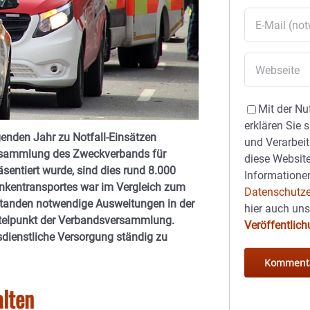
Mit der Nu
erklären Sie 
enden Jahr zu Notfall-Einsätzen
und Verarbeit
sversammlung des Zweckverbands für
diese Website
entiert wurde, sind dies rund 8.000
Informationen
ankentransportes war im Vergleich zum
Datenschutze
 standen notwendige Ausweitungen in der
hier auch un
ttelpunkt der Verbandsversammlung.
Veröffentlic
dienstliche Versorgung ständig zu
alten