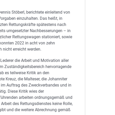
ennis Stöberl, berichtete einleitend von
Vorgaben einzuhalten. Das heißt, in
tzten Rettungskräfte spätestens nach
ereits umgesetzter Nachbesserungen – in
licher Rettungswagen stationiert, sowie
 konnten 2022 in acht von zehn
nicht erreicht werden.
ederer die Arbeit und Motivation aller
rem Zuständigkeitsbereich hervorragende
b es teilweise Kritik an den
e Kreuz, die Malteser, die Johanniter
d im Auftrag des Zweckverbandes und in
g. Diese Kritik wies der
chführenden arbeiten ordnungsgemäß und
en Arbeit des Rettungsdienstes keine Rolle,
n gibt und die weitere Abrechnung gemäß