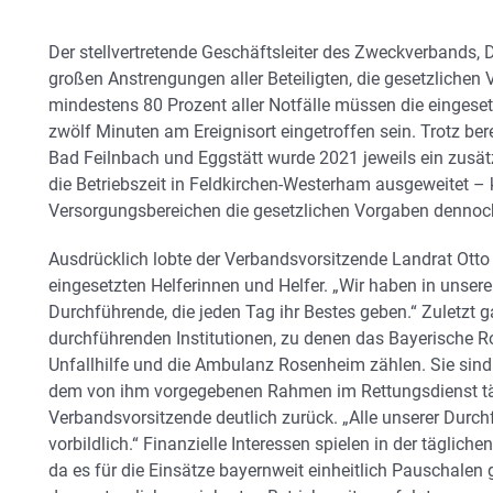
Der stellvertretende Geschäftsleiter des Zweckverbands, D
großen Anstrengungen aller Beteiligten, die gesetzlichen 
mindestens 80 Prozent aller Notfälle müssen die eingese
zwölf Minuten am Ereignisort eingetroffen sein. Trotz b
Bad Feilnbach und Eggstätt wurde 2021 jeweils ein zusätz
die Betriebszeit in Feldkirchen-Westerham ausgeweitet –
Versorgungsbereichen die gesetzlichen Vorgaben dennoch 
Ausdrücklich lobte der Verbandsvorsitzende Landrat Otto L
eingesetzten Helferinnen und Helfer. „Wir haben in unse
Durchführende, die jeden Tag ihr Bestes geben.“ Zuletzt ga
durchführenden Institutionen, zu denen das Bayerische Rot
Unfallhilfe und die Ambulanz Rosenheim zählen. Sie sin
dem von ihm vorgegebenen Rahmen im Rettungsdienst täti
Verbandsvorsitzende deutlich zurück. „Alle unserer Dur
vorbildlich.“ Finanzielle Interessen spielen in der täglich
da es für die Einsätze bayernweit einheitlich Pauschale