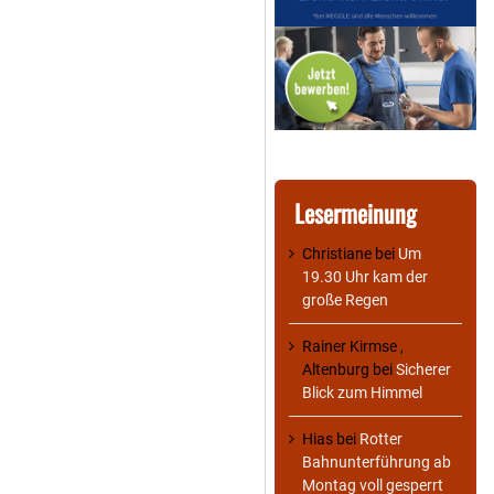
Lesermeinung
Christiane
bei
Um
19.30 Uhr kam der
große Regen
Rainer Kirmse ,
Altenburg
bei
Sicherer
Blick zum Himmel
Hias
bei
Rotter
Bahnunterführung ab
Montag voll gesperrt