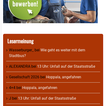
Lesermeinung
Wasserburger_
bei
Wie geht es weiter mit dem
Stadtbus?
ALEXANDRA
bei
13 Uhr: Unfall auf der Staatsstraße
Gesellschaft 2026
bei
Hoppala, angefahren
4×4
bei
Hoppala, angefahren
J
bei
13 Uhr: Unfall auf der Staatsstraße