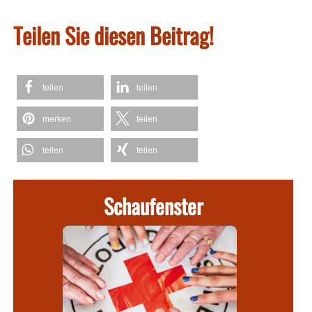
Teilen Sie diesen Beitrag!
teilen
teilen
merken
teilen
teilen
teilen
Schaufenster