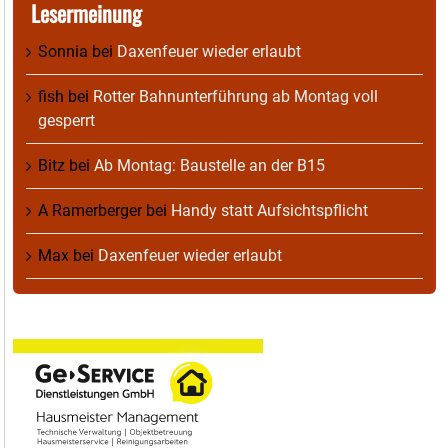
Lesermeinung
Sonnia
bei
Daxenfeuer wieder erlaubt
fish
bei
Rotter Bahnunterführung ab Montag voll
gesperrt
Bitz
bei
Ab Montag: Baustelle an der B15
A Ramerberger
bei
Handy statt Aufsichtspflicht
Max
bei
Daxenfeuer wieder erlaubt