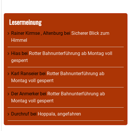
Lesermeinung
Rainer Kirmse , Altenburg
bei
Sicherer Blick zum
Himmel
Hias
bei
Rotter Bahnunterführung ab Montag voll
gesperrt
Karl Ranseier
bei
Rotter Bahnunterführung ab
Montag voll gesperrt
Der Anmerker
bei
Rotter Bahnunterführung ab
Montag voll gesperrt
Durchruf
bei
Hoppala, angefahren