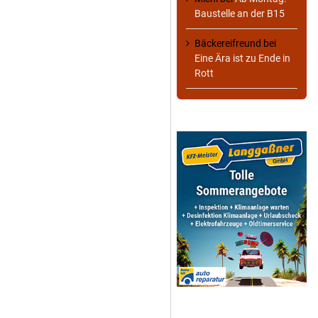
Baustelle an der B15
Bäckereifreund
bei
Eine Ära ist zu Ende in
Rott