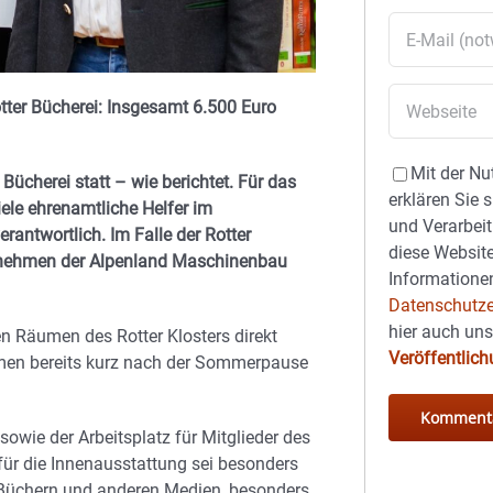
tter Bücherei: Insgesamt 6.500 Euro
Mit der Nu
Bücherei statt – wie berichtet. Für das
erklären Sie 
iele ehrenamtliche Helfer im
und Verarbeit
antwortlich. Im Falle der Rotter
diese Website
ernehmen der Alpenland Maschinenbau
Informationen
Datenschutze
hier auch un
ten Räumen des Rotter Klosters direkt
Veröffentlic
hmen bereits kurz nach der Sommerpause
owie der Arbeitsplatz für Mitglieder des
ür die Innenausstattung sei besonders
Büchern und anderen Medien, besonders