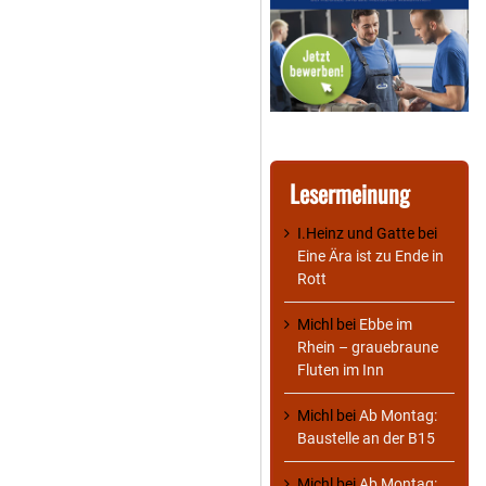
Lesermeinung
I.Heinz und Gatte
bei
Eine Ära ist zu Ende in
Rott
Michl
bei
Ebbe im
Rhein – grauebraune
Fluten im Inn
Michl
bei
Ab Montag:
Baustelle an der B15
Michl
bei
Ab Montag: