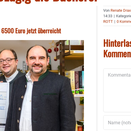
Von
Renate Drax
14:33
|
Kategori
ROTT
|
0 Komme
 6500 Euro jetzt überreicht
Hinterla
Kommen
Kommentar