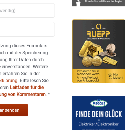
tzung dieses Formulars
sich mit der Speicherung
ung Ihrer Daten durch
 einverstanden. Weitere
 erfahren Sie in der
rklärung.
Bitte lesen Sie
seren
Leitfaden für die
hung von Kommentaren
.
*