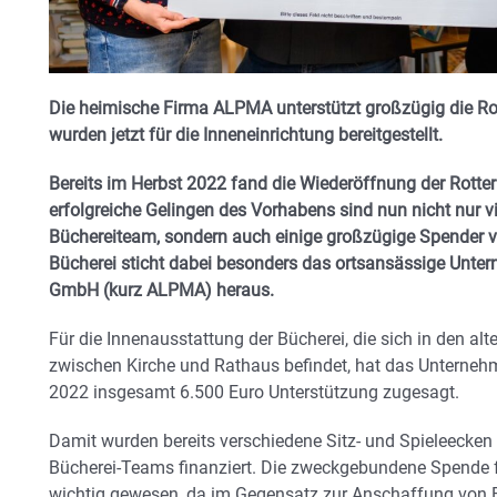
Die heimische Firma ALPMA unterstützt großzügig die Ro
wurden jetzt für die Inneneinrichtung bereitgestellt.
Bereits im Herbst 2022 fand die Wiederöffnung der Rotter 
erfolgreiche Gelingen des Vorhabens sind nun nicht nur v
Büchereiteam, sondern auch einige großzügige Spender ver
Bücherei sticht dabei besonders das ortsansässige Unt
GmbH (kurz ALPMA) heraus.
Für die Innenausstattung der Bücherei, die sich in den al
zwischen Kirche und Rathaus befindet, hat das Unterne
2022 insgesamt 6.500 Euro Unterstützung zugesagt.
Damit wurden bereits verschiedene Sitz- und Spieleecken s
Bücherei-Teams finanziert. Die zweckgebundene Spende f
wichtig gewesen, da im Gegensatz zur Anschaffung von 