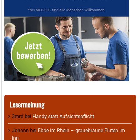
Lesermeinung
3mrd
bei
Handy statt Aufsichtspflicht
Johann
bei
Ebbe im Rhein – grauebraune Fluten im
Inn