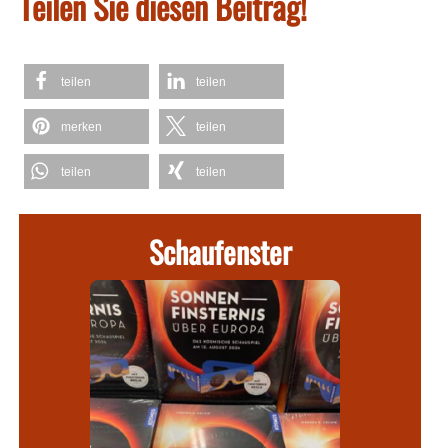
Teilen Sie diesen Beitrag!
teilen
teilen
merken
teilen
teilen
teilen
Schaufenster