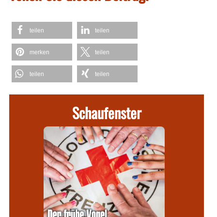
teilen
teilen
merken
teilen
teilen
teilen
Schaufenster