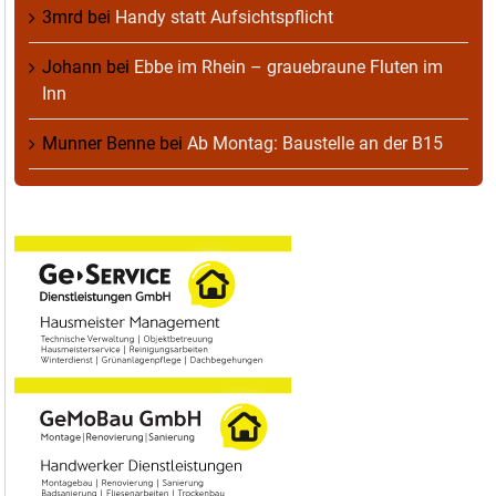
3mrd
bei
Handy statt Aufsichtspflicht
Johann
bei
Ebbe im Rhein – grauebraune Fluten im
Inn
Munner Benne
bei
Ab Montag: Baustelle an der B15