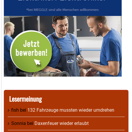
Lesermeinung
fish
bei
132 Fahrzeuge mussten wieder umdrehen
Sonnia
bei
Daxenfeuer wieder erlaubt