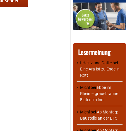
Lesermeinung
I.Heinz und Gatte
bei
Eine Ära ist zu Ende in
Rott
Michl
bei
Ebbe im
Rhein – grauebraune
Fluten im Inn
Michl
bei
Ab Montag:
Baustelle an der B15
Michl
bei
Ab Montag: