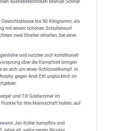
hönen Aushebetechniken Manuel Söllner
r Gewichtsklasse bis 90 Kilogramm, als
ing mit einem schönen Schulterwurf
htern zwei Strafen erhalten, bei einer
ugenhöhe und nutzten sich konditionell
evorsprung über die Kampfzeit bringen
te es sich um einen Schlüsselkampf. In
 Murphy gegen Andi Ettl unglücklich im
ufgeben.
lberger und Till Goldammer im
 Punkte für ihre Mannschaft holten, auf
ewann Jan Koller kampflos und
Jahre alt, verlor gegen Nicolas