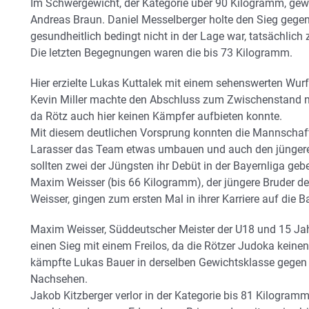
Im Schwergewicht, der Kategorie über 90 Kilogramm, ge
Andreas Braun. Daniel Messelberger holte den Sieg gegen
gesundheitlich bedingt nicht in der Lage war, tatsächlich
Die letzten Begegnungen waren die bis 73 Kilogramm.
Hier erzielte Lukas Kuttalek mit einem sehenswerten Wu
Kevin Miller machte den Abschluss zum Zwischenstand na
da Rötz auch hier keinen Kämpfer aufbieten konnte.
Mit diesem deutlichen Vorsprung konnten die Mannschaf
Larasser das Team etwas umbauen und auch den jünger
sollten zwei der Jüngsten ihr Debüt in der Bayernliga ge
Maxim Weisser (bis 66 Kilogramm), der jüngere Bruder de
Weisser, gingen zum ersten Mal in ihrer Karriere auf die B
Maxim Weisser, Süddeutscher Meister der U18 und 15 Jahre
einen Sieg mit einem Freilos, da die Rötzer Judoka keine
kämpfte Lukas Bauer in derselben Gewichtsklasse gegen 
Nachsehen.
Jakob Kitzberger verlor in der Kategorie bis 81 Kilogra