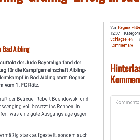
Von
Regina Mitt
12:07
|
Kategori
Schlagzeilen
|
T
Kommentare
 Bad Aibling
uftakt der Judo-Bayernliga fand der
Hinterla
tag für die Kampfgemeinschaft Aibling-
Kommen
Heimkampf in Bad Aibling statt, Gegner
m vom 1. FC Rötz.
Kommentar
aft der Betreuer Robert Buendowski und
asser ging voll besetzt ins Rennen. In
fen, was eine gute Ausgangslage gegen
lenmäßig stark aufgestellt, sondern auch