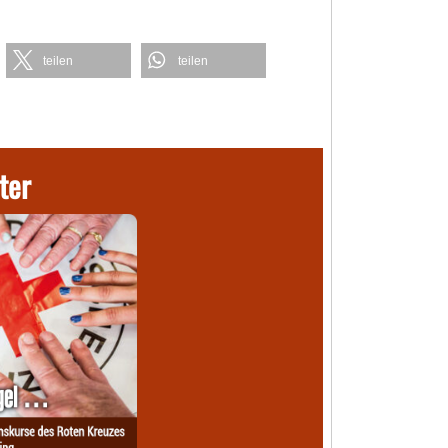
teilen
teilen
ter