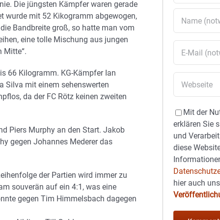
h nie. Die jüngsten Kämpfer waren gerade
Athlet wurde mit 52 Kikogramm abgewogen,
die Bandbreite groß, so hatte man vom
eihen, eine tolle Mischung aus jungen
 Mitte“.
bis 66 Kilogramm. KG-Kämpfer Ian
a Silva mit einem sehenswerten
pflos, da der FC Rötz keinen zweiten
Mit der Nu
erklären Sie 
und Piers Murphy an den Start. Jakob
und Verarbeit
phy gegen Johannes Mederer das
diese Website
Informationen
Datenschutze
eihenfolge der Partien wird immer zu
hier auch un
am souverän auf ein 4:1, was eine
Veröffentlic
 konnte gegen Tim Himmelsbach dagegen