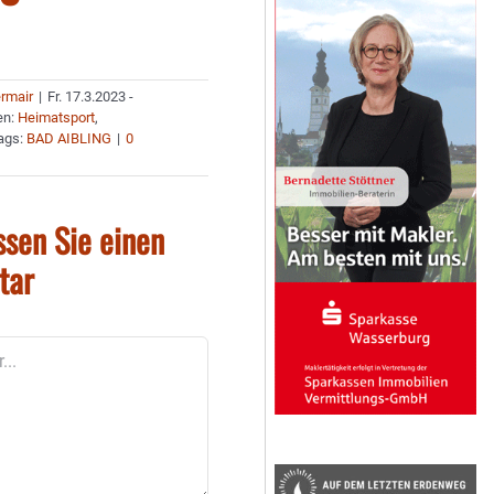
ermair
|
Fr. 17.3.2023 -
en:
Heimatsport
,
ags:
BAD AIBLING
|
0
ssen Sie einen
tar