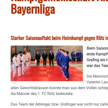
Bayernliga
Starker Saisonauftakt beim Heimkampf gegen Rötz in
Beim Saisona
erste Kampf
Grafing als 
war das Tea
Die Mannsch
Valentin Lar
allen Gewichtsklassen konnte man aus dem Vollen schöp
die Männer des 1. FC Rötz bedeutete.
Das Team der Aiblinger, bzw. Grafinger war nicht nur zah