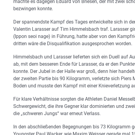
machte es dagegen Eduard von Briesen, der mit zwei sc
bezwingen konnte.
Der spannendste Kampf des Tages entwickelte sich in de
Valentin Larasser auf Tim Himmelsbach traf. Larasser g
(Ippon seoi nage) in Führung, hatte aber von den Kampfric
dritten wäre die Disqualifikation ausgesprochen worden.
Himmelsbach und Larasser lieferten sich ein Duell auf A
ab, mit dem besseren Ende für Larasser, da er den Punkt
konnte. Der Jubel in der Halle war groß, denn hier handel
der zweiten Partie bis 90 Kilogramm, verletzte sich Piers
Boden und musste den Kampf mit einer Knieverletzung a
Für klare Verhältnisse sorgten die Athleten Daniel Messe
Schwergewicht, die ihre Gegner klar dominierten und zwei
die „schweren Jungs“ war erneut Verlass.
In den abschließenden Begegnungen bis 73 Kilogramm g
Youngster Paul Wacker, wie Maxim Weisser gerade mal 15 