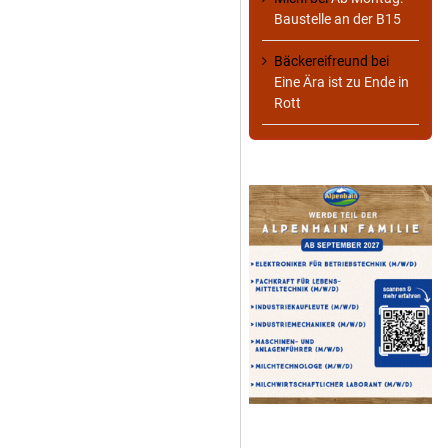
Baustelle an der B15
Bäckereifreund
bei
Eine Ära ist zu Ende in
Rott