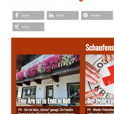
teilen
teilen
merken
teilen
Schaufens