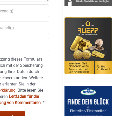
tzung dieses Formulars
sich mit der Speicherung
ung Ihrer Daten durch
 einverstanden. Weitere
 erfahren Sie in der
rklärung.
Bitte lesen Sie
seren
Leitfaden für die
hung von Kommentaren
.
*