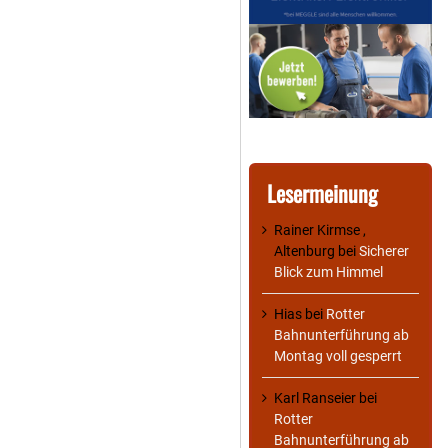
Lesermeinung
Rainer Kirmse ,
Altenburg
bei
Sicherer
Blick zum Himmel
Hias
bei
Rotter
Bahnunterführung ab
Montag voll gesperrt
Karl Ranseier
bei
Rotter
Bahnunterführung ab