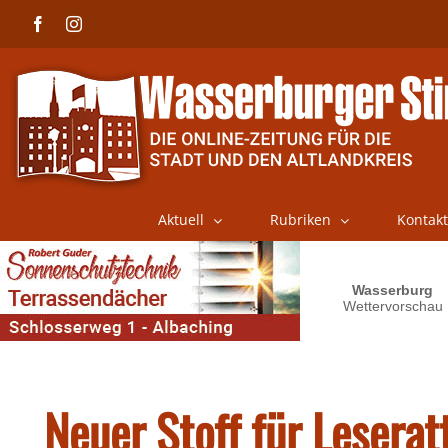
Skip
Facebook
Instagram
to
content
Aktuell
Rubriken
Kontakt
Neuer Stoff für Leserat