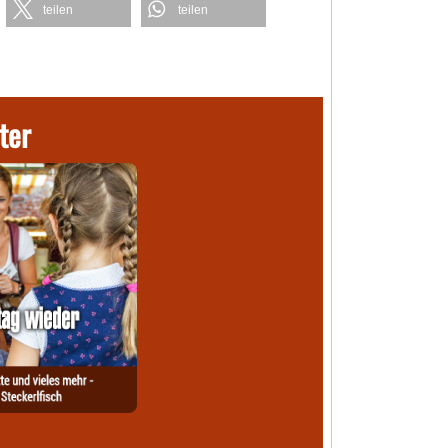
teilen
teilen
ter