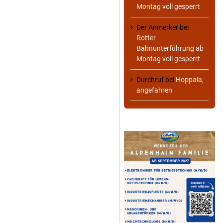
Montag voll gesperrt
Der Anmerker
bei
Rotter
Bahnunterführung ab
Montag voll gesperrt
Durchruf
bei
Hoppala,
angefahren