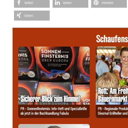
teilen
teilen
merken
teilen
Schaufens