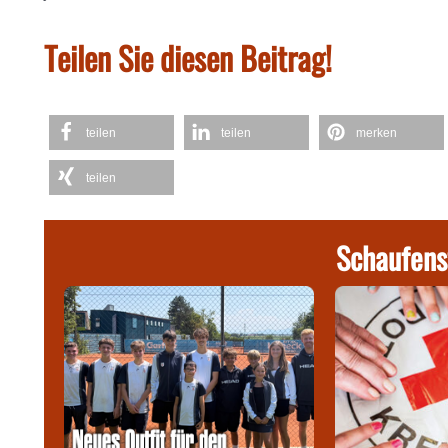
Teilen Sie diesen Beitrag!
teilen
teilen
merken
teilen
Schaufens