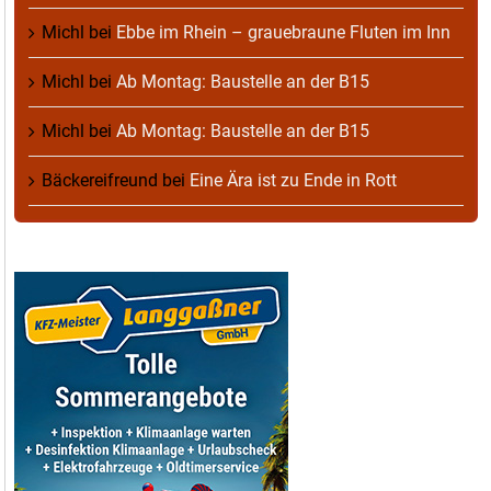
Michl
bei
Ebbe im Rhein – grauebraune Fluten im Inn
Michl
bei
Ab Montag: Baustelle an der B15
Michl
bei
Ab Montag: Baustelle an der B15
Bäckereifreund
bei
Eine Ära ist zu Ende in Rott