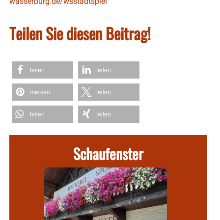
wasserburg.de/wsstadtspiel
Teilen Sie diesen Beitrag!
teilen
teilen
merken
teilen
teilen
teilen
Schaufenster