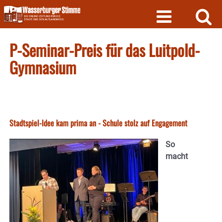
Skip
to
content
P-Seminar-Preis für das Luitpold-
Gymnasium
Stadtspiel-Idee kam prima an - Schule stolz auf Engagement
So
macht