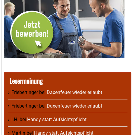
Lesermeinung
Friebertinger
bei
Daxenfeuer wieder erlaubt
Friebertinger
bei
Daxenfeuer wieder erlaubt
I.H.
bei
Handy statt Aufsichtspflicht
Martin
bei
Handy statt Aufsichtspflicht