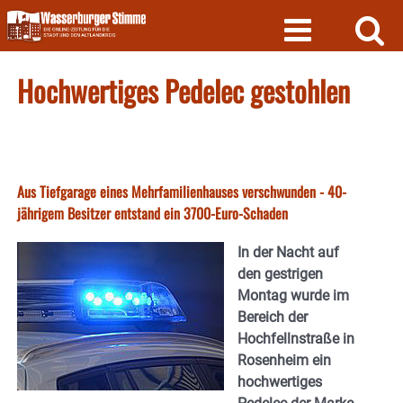
Skip
to
content
Hochwertiges Pedelec gestohlen
Aus Tiefgarage eines Mehrfamilienhauses verschwunden - 40-
jährigem Besitzer entstand ein 3700-Euro-Schaden
In der Nacht auf
den gestrigen
Montag wurde im
Bereich der
Hochfellnstraße in
Rosenheim ein
hochwertiges