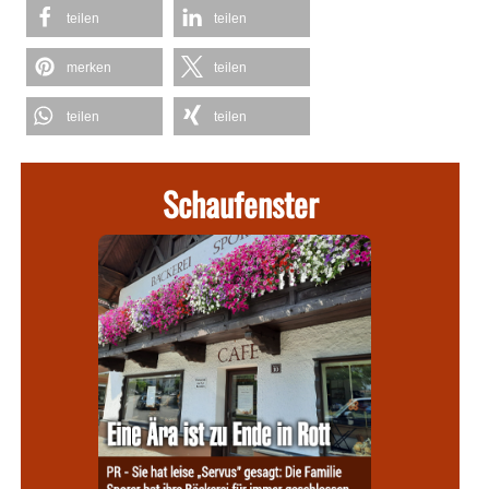
teilen
teilen
merken
teilen
teilen
teilen
Schaufenster