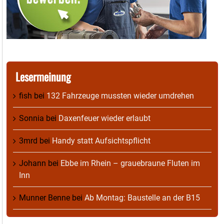
Lesermeinung
fish
bei
132 Fahrzeuge mussten wieder umdrehen
Sonnia
bei
Daxenfeuer wieder erlaubt
3mrd
bei
Handy statt Aufsichtspflicht
Johann
bei
Ebbe im Rhein – grauebraune Fluten im
Inn
Munner Benne
bei
Ab Montag: Baustelle an der B15