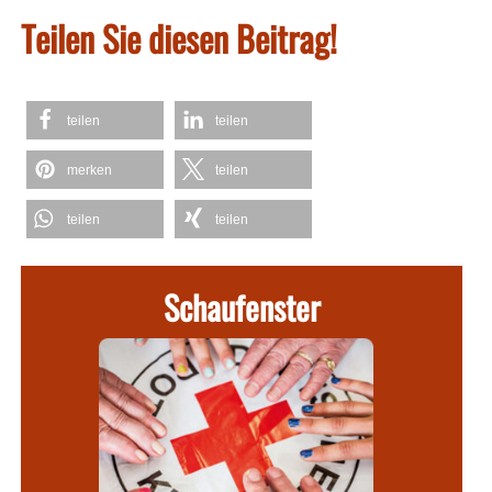
Teilen Sie diesen Beitrag!
teilen
teilen
merken
teilen
teilen
teilen
Schaufenster