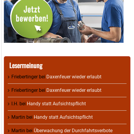
Lesermeinung
Friebertinger
bei
Daxenfeuer wieder erlaubt
Friebertinger
bei
Daxenfeuer wieder erlaubt
I.H.
bei
Handy statt Aufsichtspflicht
Martin
bei
Handy statt Aufsichtspflicht
Martin
bei
Überwachung der Durchfahrtsverbote