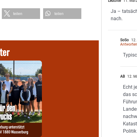
Leuchte
11. Mär
Ja – tatsäc
teilen
teilen
nach.
SoSo
12.
Antworte
ter
Typisc
AB
12. M
Echt j
das s
Führu
Landes
nachw
Katast
Politi