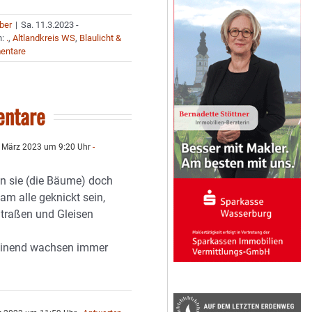
uber
|
Sa. 11.3.2023 -
n:
.
,
Altlandkreis WS
,
Blaulicht &
entare
ntare
 März 2023 um 9:20 Uhr
-
n sie (die Bäume) doch
am alle geknickt sein,
Straßen und Gleisen
einend wachsen immer