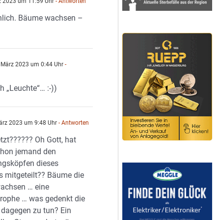
z 2023 um 11:59 Uhr
- Antworten
hlich. Bäume wachsen –
 März 2023 um 0:44 Uhr
-
n
h „Leuchte“… :-))
ärz 2023 um 9:48 Uhr
- Antworten
etzt?????? Oh Gott, hat
chon jemand den
ngsköpfen dieses
 mitgeteilt?? Bäume die
achsen … eine
rophe … was gedenkt die
k dagegen zu tun? Ein