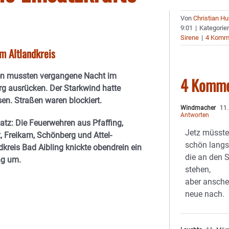
Von
Christian H
9:01
|
Kategorie
Sirene
|
4 Komm
m Altlandkreis
en mussten vergangene Nacht im
4 Komme
rg ausrücken. Der Starkwind hatte
n. Straßen waren blockiert.
Windmacher
11.
Antworten
atz: Die Feuerwehren aus Pfaffing,
Jetz müsste
, Freikam, Schönberg und Attel-
schön langs
dkreis Bad Aibling knickte obendrein ein
die an den 
ng um.
stehen,
aber ansch
neue nach.