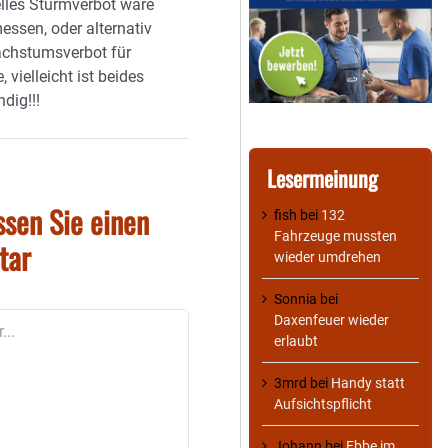
lles Sturmverbot wäre
ssen, oder alternativ
achstumsverbot für
 vielleicht ist beides
dig!!!
Lesermeinung
ssen Sie einen
fish
bei
132
Fahrzeuge mussten
tar
wieder umdrehen
Sonnia
bei
Daxenfeuer wieder
erlaubt
3mrd
bei
Handy statt
Aufsichtspflicht
Johann
bei
Ebbe im