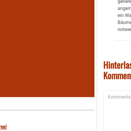
genere
angeme
ein W
Bäume,
notwen
Hinterla
Kommen
Kommentar
rne!