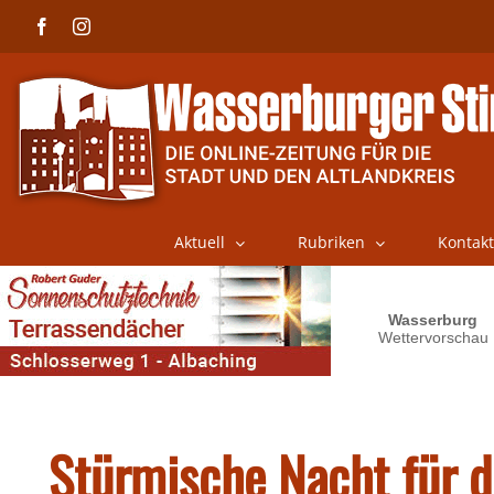
Skip
Facebook
Instagram
to
content
Aktuell
Rubriken
Kontakt
Stürmische Nacht für d