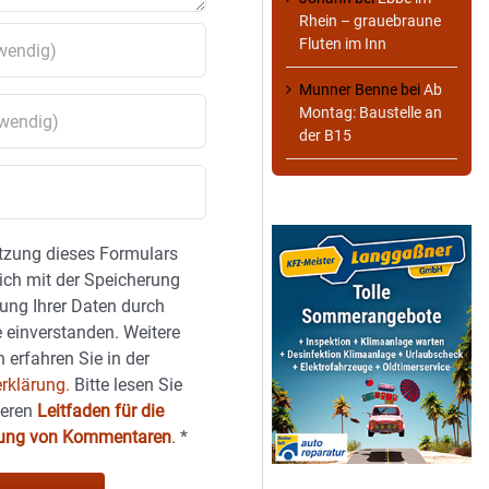
Rhein – grauebraune
Fluten im Inn
Munner Benne
bei
Ab
Montag: Baustelle an
der B15
tzung dieses Formulars
sich mit der Speicherung
ung Ihrer Daten durch
 einverstanden. Weitere
 erfahren Sie in der
rklärung.
Bitte lesen Sie
seren
Leitfaden für die
hung von Kommentaren
.
*