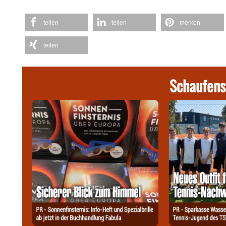
teilen
teilen
merken
teilen
Schaufens