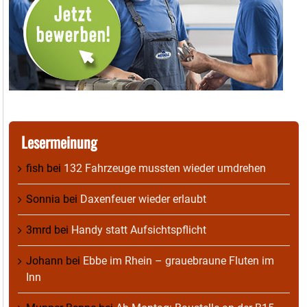
Lesermeinung
fish
bei
132 Fahrzeuge mussten wieder umdrehen
Sonnia
bei
Daxenfeuer wieder erlaubt
3mrd
bei
Handy statt Aufsichtspflicht
Johann
bei
Ebbe im Rhein – grauebraune Fluten im
Inn