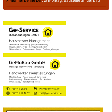
Munner Benne
bei
Ab Montag: Baustelle an der B15