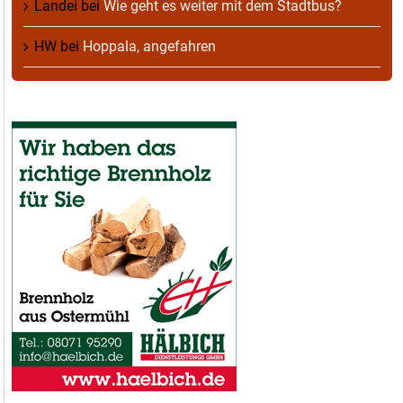
Landei
bei
Wie geht es weiter mit dem Stadtbus?
HW
bei
Hoppala, angefahren