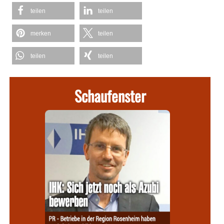
teilen
teilen
merken
teilen
teilen
teilen
Schaufenster