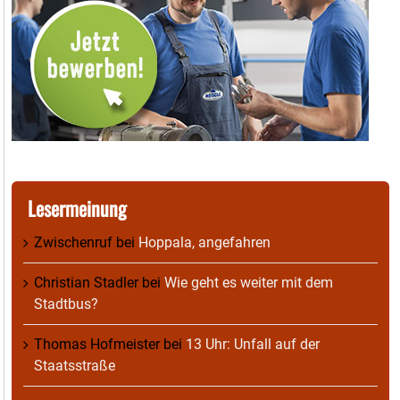
Lesermeinung
Zwischenruf
bei
Hoppala, angefahren
Christian Stadler
bei
Wie geht es weiter mit dem
Stadtbus?
Thomas Hofmeister
bei
13 Uhr: Unfall auf der
Staatsstraße