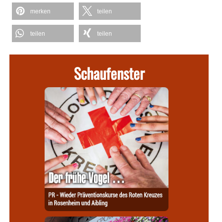
merken
teilen
teilen
teilen
Schaufenster