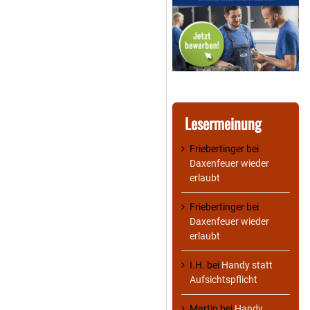
Lesermeinung
Friebertinger
bei
Daxenfeuer wieder
erlaubt
Friebertinger
bei
Daxenfeuer wieder
erlaubt
I.H.
bei
Handy statt
Aufsichtspflicht
Martin
bei
Handy