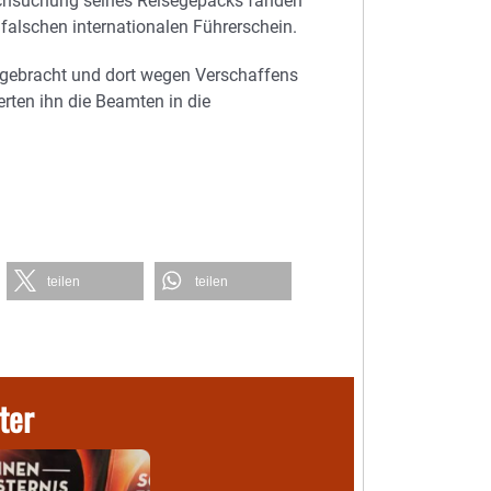
urchsuchung seines Reisegepäcks fanden
falschen internationalen Führerschein.
 gebracht und dort wegen Verschaffens
erten ihn die Beamten in die
teilen
teilen
ter