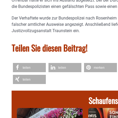
Offenbar hatte er sich ins Ausland abgesetzt. Bei der D
die Bundespolizisten einen gefälschten Pass sowie einen 
Der Verhaftete wurde zur Bundespolizei nach Rosenheim
falscher amtlicher Ausweise angezeigt. Anschließend lief
Justizvollzugsanstalt Traunstein ein.
Teilen Sie diesen Beitrag!
teilen
teilen
merken
teilen
Schaufens