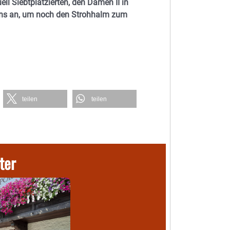
ll Siebtplatzierten, den Damen II in
owns an, um noch den Strohhalm zum
teilen
teilen
ter