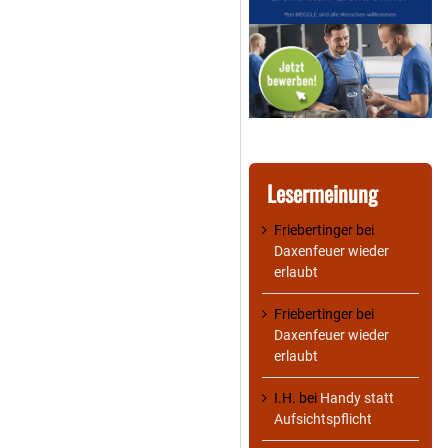
Lesermeinung
Friebertinger
bei
Daxenfeuer wieder
erlaubt
Friebertinger
bei
Daxenfeuer wieder
erlaubt
I.H.
bei
Handy statt
Aufsichtspflicht