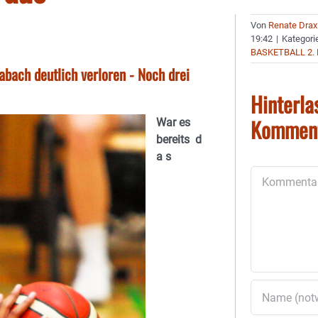
Von
Renate Drax
19:42
|
Kategori
BASKETBALL 2.
bach deutlich verloren - Noch drei
Hinterla
Kommen
War es
bereits d
a s
Kommentar