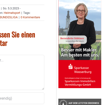
|
So. 5.3.2023 -
en:
Heimatsport
|
Tags:
 BUNDESLIGA
|
0 Kommentare
ssen Sie einen
tar