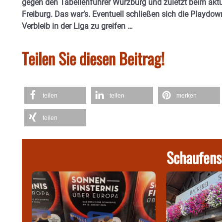
gegen den Tabellenführer Würzburg und zuletzt beim aktue
Freiburg. Das war’s. Eventuell schließen sich die Playd
Verbleib in der Liga zu greifen …
Teilen Sie diesen Beitrag!
teilen
teilen
merken
teilen
Schaufens