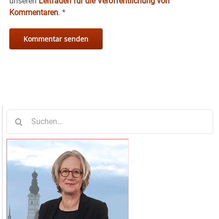
unseren
Leitfaden für die Veröffentlichung von
Kommentaren
.
*
Suche
nach: