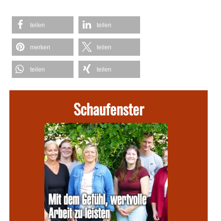
teilen
teilen
merken
teilen
teilen
teilen
Schaufenster