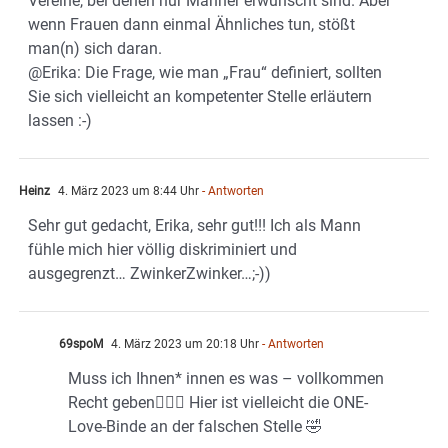
Vereine, bei denen nur Männer erwünscht sind. Aber
wenn Frauen dann einmal Ähnliches tun, stößt
man(n) sich daran.
@Erika: Die Frage, wie man „Frau“ definiert, sollten
Sie sich vielleicht an kompetenter Stelle erläutern
lassen :-)
Heinz
4. März 2023 um 8:44 Uhr
- Antworten
Sehr gut gedacht, Erika, sehr gut!!! Ich als Mann
fühle mich hier völlig diskriminiert und
ausgegrenzt… ZwinkerZwinker…;-))
69spoM
4. März 2023 um 20:18 Uhr
- Antworten
Muss ich Ihnen* innen es was – vollkommen
Recht geben👍🏿🌈 Hier ist vielleicht die ONE-
Love-Binde an der falschen Stelle 🤣