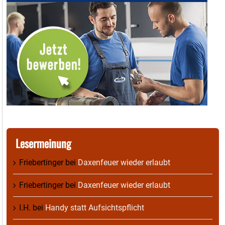
Lesermeinung
Friebertinger
bei
Daxenfeuer wieder erlaubt
Friebertinger
bei
Daxenfeuer wieder erlaubt
I.H.
bei
Handy statt Aufsichtspflicht