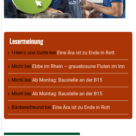
Lesermeinung
I.Heinz und Gatte
bei
Eine Ära ist zu Ende in Rott
Michl
bei
Ebbe im Rhein – grauebraune Fluten im Inn
Michl
bei
Ab Montag: Baustelle an der B15
Michl
bei
Ab Montag: Baustelle an der B15
Bäckereifreund
bei
Eine Ära ist zu Ende in Rott