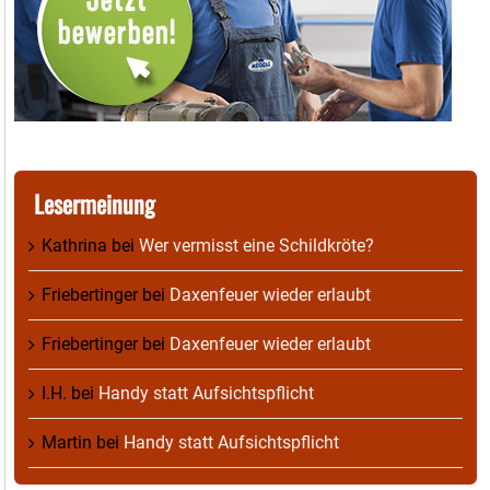
Lesermeinung
Kathrina
bei
Wer vermisst eine Schildkröte?
Friebertinger
bei
Daxenfeuer wieder erlaubt
Friebertinger
bei
Daxenfeuer wieder erlaubt
I.H.
bei
Handy statt Aufsichtspflicht
Martin
bei
Handy statt Aufsichtspflicht