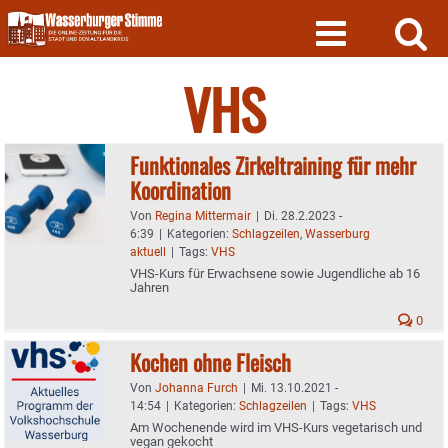
Skip
to
content
VHS
Funktionales Zirkeltraining für mehr
Koordination
Von
Regina Mittermair
|
Di. 28.2.2023 -
6:39
|
Kategorien:
Schlagzeilen
,
Wasserburg
aktuell
|
Tags:
VHS
VHS-Kurs für Erwachsene sowie Jugendliche ab 16
Jahren
0
Kochen ohne Fleisch
Von
Johanna Furch
|
Mi. 13.10.2021 -
14:54
|
Kategorien:
Schlagzeilen
|
Tags:
VHS
Am Wochenende wird im VHS-Kurs vegetarisch und
vegan gekocht