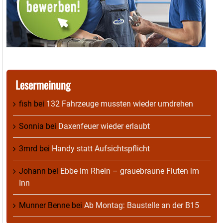
Lesermeinung
fish
bei
132 Fahrzeuge mussten wieder umdrehen
Sonnia
bei
Daxenfeuer wieder erlaubt
3mrd
bei
Handy statt Aufsichtspflicht
Johann
bei
Ebbe im Rhein – grauebraune Fluten im
Inn
Munner Benne
bei
Ab Montag: Baustelle an der B15