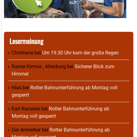
Lesermeinung
Christiane
bei
Um 19.30 Uhr kam der große Regen
Rainer Kirmse , Altenburg
bei
Sicherer Blick zum
Himmel
Hias
bei
Rotter Bahnunterführung ab Montag voll
gesperrt
Karl Ranseier
bei
Rotter Bahnunterführung ab
Montag voll gesperrt
Der Anmerker
bei
Rotter Bahnunterführung ab