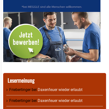
Lesermeinung
Friebertinger
bei
Daxenfeuer wieder erlaubt
Friebertinger
bei
Daxenfeuer wieder erlaubt