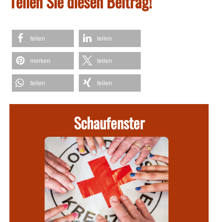
Teilen Sie diesen Beitrag!
teilen
teilen
merken
teilen
teilen
teilen
Schaufenster