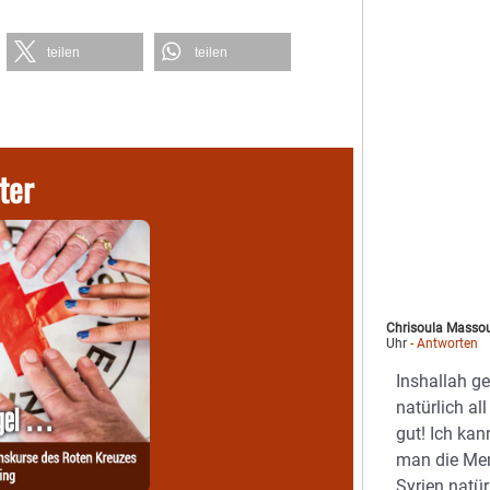
teilen
teilen
ter
Chrisoula Masso
Uhr
- Antworten
Inshallah g
natürlich a
gut! Ich kan
man die Men
Syrien natür