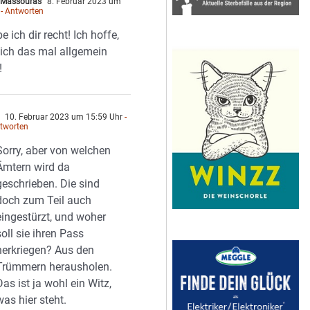
 Massouras
8. Februar 2023 um
- Antworten
e ich dir recht! Ich hoffe,
ich das mal allgemein
!
10. Februar 2023 um 15:59 Uhr
-
tworten
Sorry, aber von welchen
Ämtern wird da
geschrieben. Die sind
doch zum Teil auch
eingestürzt, und woher
soll sie ihren Pass
herkriegen? Aus den
Trümmern herausholen.
Das ist ja wohl ein Witz,
was hier steht.