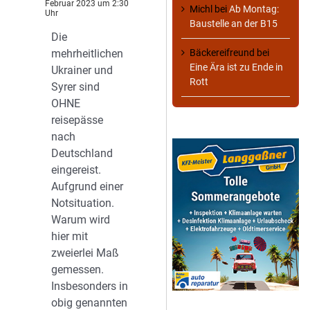
Februar 2023 um 2:30
Michl
bei
Ab Montag:
Uhr
Baustelle an der B15
Die
mehrheitlichen
Bäckereifreund
bei
Eine Ära ist zu Ende in
Ukrainer und
Rott
Syrer sind
OHNE
reisepässe
nach
Deutschland
eingereist.
Aufgrund einer
Notsituation.
Warum wird
hier mit
zweierlei Maß
gemessen.
Insbesonders in
obig genannten