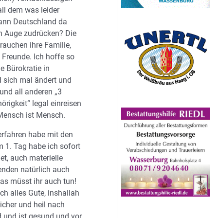
all dem was leider
Kann Deutschland da
in Auge zudrücken? Die
auchen ihre Familie,
 Freunde. Ich hoffe so
ie Bürokratie in
 sich mal ändert und
und all anderen „3
rigkeit“ legal einreisen
Mensch ist Mensch.
 erfahren habe mit den
 1. Tag habe ich sofort
et, auch materielle
nden natürlich auch
das müsst ihr auch tun!
h alles Gute, inshallah
icher und heil nach
 und ist gesund und vor