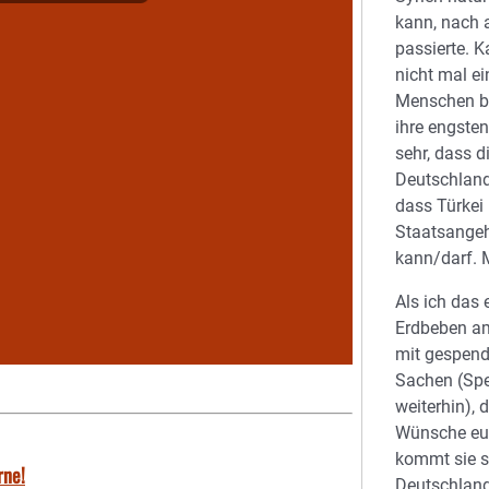
kann, nach 
passierte. 
nicht mal e
Menschen br
ihre engsten
sehr, dass d
Deutschland
dass Türkei 
Staatsangehö
kann/darf. 
Als ich das
Erdbeben am
mit gespend
Sachen (Spe
weiterhin), 
Wünsche euc
kommt sie s
rne!
Deutschland