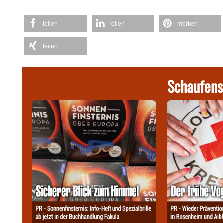
teilen
teilen
merken
teilen
Schaufens