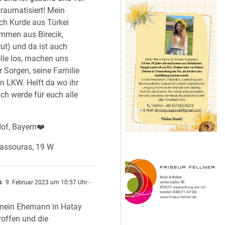
traumatisiert! Mein
ch Kurde aus Türkei
mmen aus Birecik,
rut) und da ist auch
ölle los, machen uns
r Sorgen, seine Familie
 in LKW. Helft da wo ihr
 Ich werde für euch alle
of, Bayern❤️
assouras, 19 W
s
9. Februar 2023 um 10:57 Uhr
-
n
mein Ehemann in Hatay
troffen und die