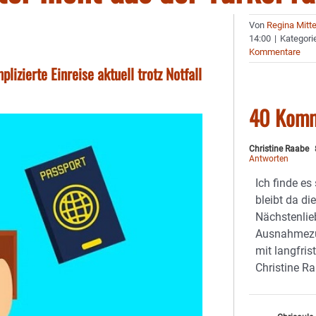
Von
Regina Mitt
14:00
|
Kategori
Kommentare
zierte Einreise aktuell trotz Notfall
40 Kom
Christine Raabe
Antworten
Ich finde es
bleibt da di
Nächstenlieb
Ausnahmezu
mit langfris
Christine R