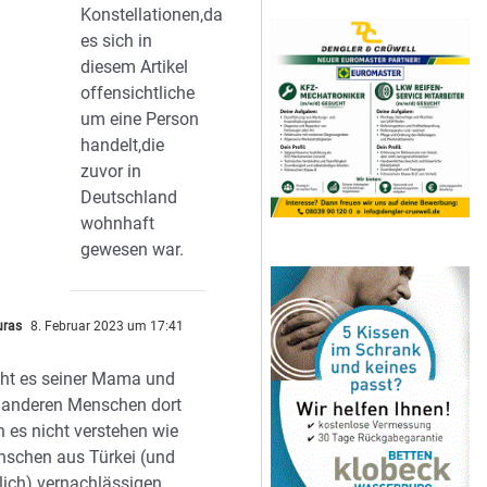
Konstellationen,da
es sich in
diesem Artikel
offensichtliche
um eine Person
handelt,die
zuvor in
Deutschland
wohnhaft
gewesen war.
uras
8. Februar 2023 um 17:41
eht es seiner Mama und
ll anderen Menschen dort
n es nicht verstehen wie
schen aus Türkei (und
lich) vernachlässigen