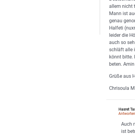
allem nicht 
Mann ist au
genau geno
Halfeti (nux
leider die H
auch so seh
schläft alle
könnt bitte.
beten. Amin
Grüße aus H
Chrisoula M
Hasret Ta
Antworte
Auch 
ist be