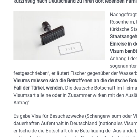
kurzfristig nach Deutschland zu ihren dort lebenden Fami
Nachgefragt
Rosenheim, M
türkische S
Staatsangehö
Einreise in
Visum benöt
Anhang I de
sogenannten
festgeschrieben“, erläutert Fischer gegenüber der Wasse
Visums müssen sich die Betroffenen an die deutsche Bots
Fall der Türkei, wenden.
Die deutsche Botschaft im Heimat
Visumsart alleine oder in Zusammenwirken mit den Ausl
Antrag“.
Es gebe Visa für Besuchszwecke (Schengenvisum oder Vi
dauerhaften Aufenthalt in Deutschland (nationales Vis
entscheide die Botschaft ohne Beteiligung der Ausländer