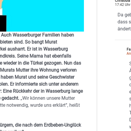
Chrisoula
17:42 Uhr
Da geb
dass s
ändert
n. Auch Wasserburger Familien haben
bieten sind. So bangt Murat
kei ausharrt. Er ist in Wasserburg
Fa
An
andkreis. Seine Mama hat ebenfalls
ie wieder in die Türkei gezogen. Nun das
 Murats Mutter ihre Wohnung verloren
zt haben Murat und seine Geschwister
en. Er informierte sich unter anderem
: Eine Rückkehr der in Wasserburg lange
e gedacht.
„Wir können unsere Mutter
itte notwendig, wurde uns erklärt“, heißt
 Bürgern, die nach dem Erdbeben-Unglück