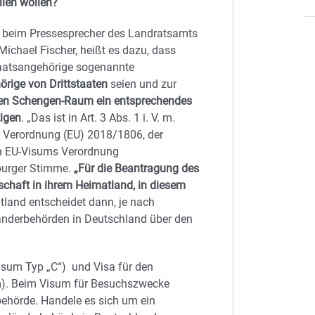
lien wollen?
 beim Pressesprecher des Landratsamts
ichael Fischer, heißt es dazu, dass
taatsangehörige sogenannte
rige von Drittstaaten
seien und zur
 den Schengen-Raum ein entsprechendes
igen
. „Das ist in Art. 3 Abs. 1 i. V. m.
r Verordnung (EU) 2018/1806, der
 EU-Visums Verordnung
rburger Stimme.
„Für die Beantragung des
chaft in ihrem Heimatland, in diesem
land entscheidet dann, je nach
änderbehörden in Deutschland über den
sum Typ „C“) und Visa für den
um). Beim Visum für Besuchszwecke
behörde. Handele es sich um ein