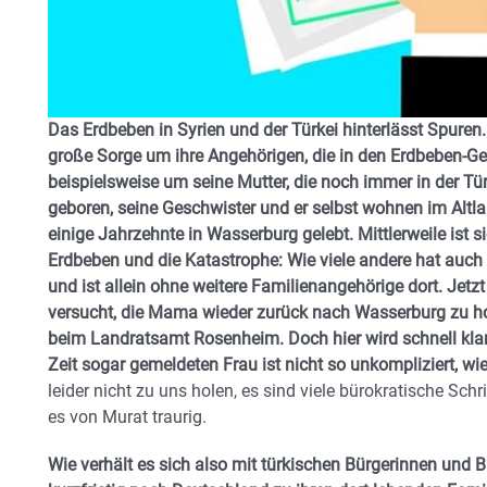
Das Erdbeben in Syrien und der Türkei hinterlässt Spure
große Sorge um ihre Angehörigen, die in den Erdbeben-Ge
beispielsweise um seine Mutter, die noch immer in der Tür
geboren, seine Geschwister und er selbst wohnen im Altl
einige Jahrzehnte in Wasserburg gelebt. Mittlerweile ist s
Erdbeben und die Katastrophe: Wie viele andere hat auch
und ist allein ohne weitere Familienangehörige dort. Jet
versucht, die Mama wieder zurück nach Wasserburg zu hol
beim Landratsamt Rosenheim. Doch hier wird schnell klar
Zeit sogar gemeldeten Frau ist nicht so unkompliziert, wi
leider nicht zu uns holen, es sind viele bürokratische Schr
es von Murat traurig.
Wie verhält es sich also mit türkischen Bürgerinnen und