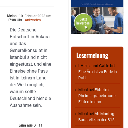
Melon
10. Februar 2023 um
17:08 Uhr
- Antworten
Die Deutsche
Botschaft in Ankara
und das
Generalkonsulat in
Lesermeinung
Istanbul sind nicht
eingestürzt, und eine
I.Heinz und Gatte
bei
Einreise ohne Pass
Eine Ära ist zu Ende in
ist in keinem Land
Rott
der Welt möglich,
Michl
bei
Ebbe im
warum sollte
Rhein – grauebraune
Deutschland hier die
Fluten im Inn
Ausnahme sein.
Michl
bei
Ab Montag:
Baustelle an der B15
Lena aus D.
11.