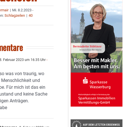
ermair
|
Mi. 8.2.2023 -
en:
Schlagzeilen
|
40
mentare
8. Februar 2023 um 16:35 Uhr
-
 so was von traurig, wo
e Menschlichkeit und
e. Für mich ist das ein
stand und keine Sache
tigen Anträgen.
aabe