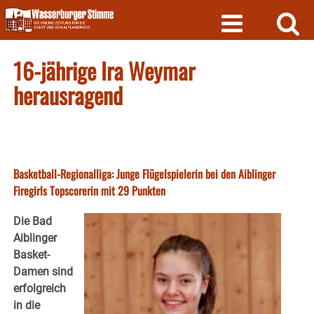
Skip
to
content
16-jährige Ira Weymar
herausragend
Basketball-Regionalliga: Junge Flügelspielerin bei den Aiblinger
Firegirls Topscorerin mit 29 Punkten
Die Bad
Aiblinger
Basket-
Damen sind
erfolgreich
in die