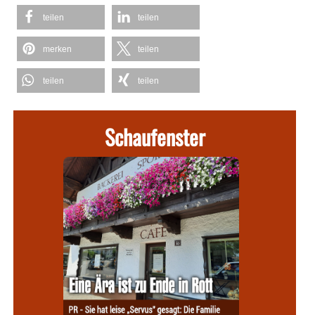
teilen
teilen
merken
teilen
teilen
teilen
Schaufenster