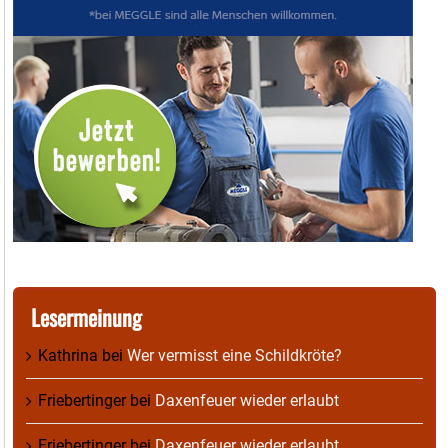
Lesermeinung
Kathrina
bei
Wer vermisst eine Schildkröte?
Friebertinger
bei
Daxenfeuer wieder erlaubt
Friebertinger
bei
Daxenfeuer wieder erlaubt