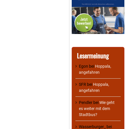
Lesermeinung
Egon
bei
Hoppala,
angefahren
SFR
bei
Hoppala,
angefahren
Pendler
bei
Wie geht
es weiter mit dem
Stadtbus?
Wasserburger_
bei