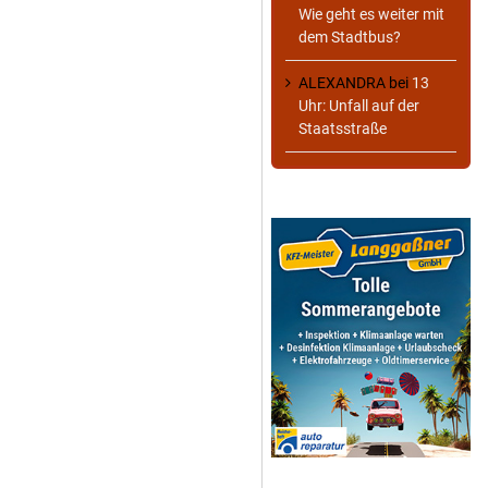
Wie geht es weiter mit
dem Stadtbus?
ALEXANDRA
bei
13
Uhr: Unfall auf der
Staatsstraße