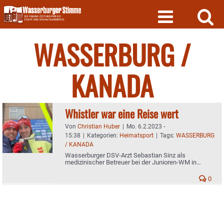
Skip
to
content
WASSERBURG /
KANADA
Whistler war eine Reise wert
Von
Christian Huber
|
Mo. 6.2.2023 -
15:38
|
Kategorien:
Heimatsport
|
Tags:
WASSERBURG
/ KANADA
Wasserburger DSV-Arzt Sebastian Sinz als
medizinischer Betreuer bei der Junioren-WM in
Kanada
0