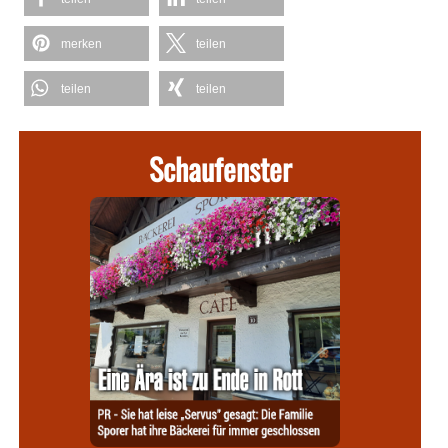
merken
teilen
teilen
teilen
Schaufenster