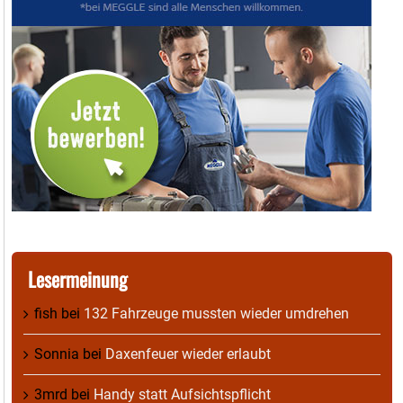
Lesermeinung
fish
bei
132 Fahrzeuge mussten wieder umdrehen
Sonnia
bei
Daxenfeuer wieder erlaubt
3mrd
bei
Handy statt Aufsichtspflicht