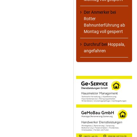
Der Anmerker
bei
Rotter
Bahnunterführung ab
Montag voll gesperrt
Durchruf
bei
Hoppala,
angefahren