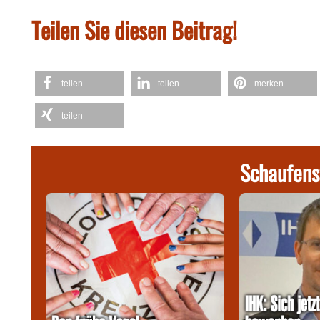
Teilen Sie diesen Beitrag!
teilen
teilen
merken
teilen
Schaufens