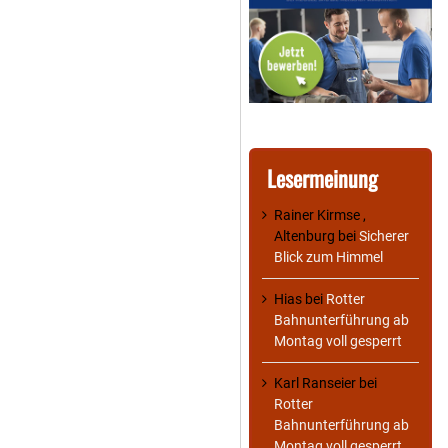
Lesermeinung
Rainer Kirmse ,
Altenburg
bei
Sicherer
Blick zum Himmel
Hias
bei
Rotter
Bahnunterführung ab
Montag voll gesperrt
Karl Ranseier
bei
Rotter
Bahnunterführung ab
Montag voll gesperrt