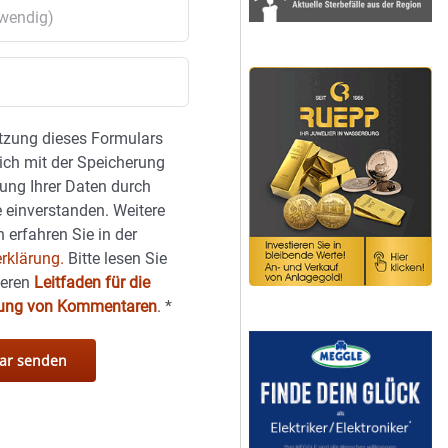
tzung dieses Formulars
sich mit der Speicherung
ung Ihrer Daten durch
 einverstanden. Weitere
 erfahren Sie in der
rklärung.
Bitte lesen Sie
seren
Leitfaden für die
hung von Kommentaren
.
*