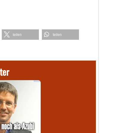
teilen
teilen
ter