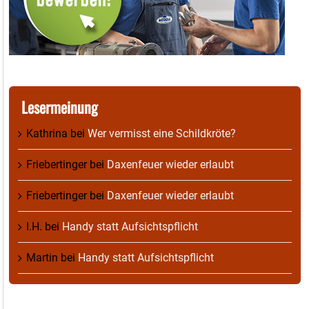
Lesermeinung
Kathrina
bei
Wer vermisst eine Schildkröte?
Friebertinger
bei
Daxenfeuer wieder erlaubt
Friebertinger
bei
Daxenfeuer wieder erlaubt
I.H.
bei
Handy statt Aufsichtspflicht
Martin
bei
Handy statt Aufsichtspflicht