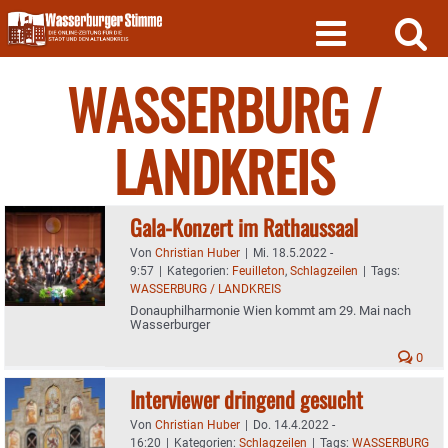
Skip
to
content
WASSERBURG /
LANDKREIS
Gala-Konzert im Rathaussaal
Von
Christian Huber
|
Mi. 18.5.2022 -
9:57
|
Kategorien:
Feuilleton
,
Schlagzeilen
|
Tags:
WASSERBURG / LANDKREIS
Donauphilharmonie Wien kommt am 29. Mai nach
Wasserburger
0
Interviewer dringend gesucht
Von
Christian Huber
|
Do. 14.4.2022 -
16:20
|
Kategorien:
Schlagzeilen
|
Tags:
WASSERBURG