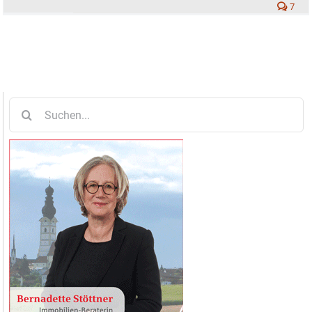
7
Suche
nach: