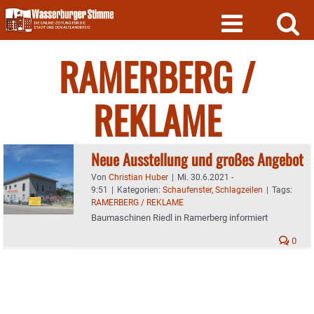
Skip
to
content
RAMERBERG /
REKLAME
Neue Ausstellung und großes Angebot
Von
Christian Huber
|
Mi. 30.6.2021 -
9:51
|
Kategorien:
Schaufenster
,
Schlagzeilen
|
Tags:
RAMERBERG / REKLAME
Baumaschinen Riedl in Ramerberg informiert
0