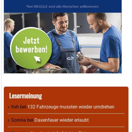
Lesermeinung
fish
bei
132 Fahrzeuge mussten wieder umdrehen
Sonnia
bei
Daxenfeuer wieder erlaubt