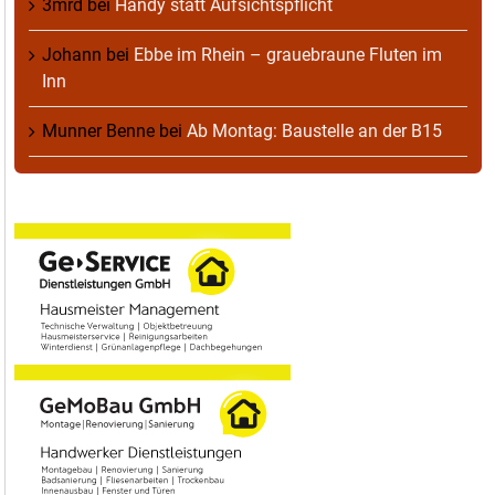
3mrd
bei
Handy statt Aufsichtspflicht
Johann
bei
Ebbe im Rhein – grauebraune Fluten im
Inn
Munner Benne
bei
Ab Montag: Baustelle an der B15